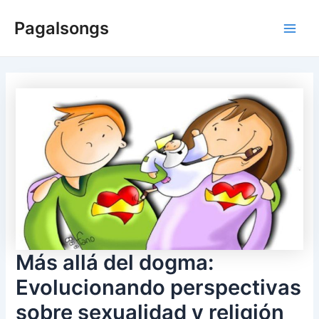
Skip
Pagalsongs
to
Main
content
Men
Más allá del dogma:
Evolucionando perspectivas
sobre sexualidad y religión