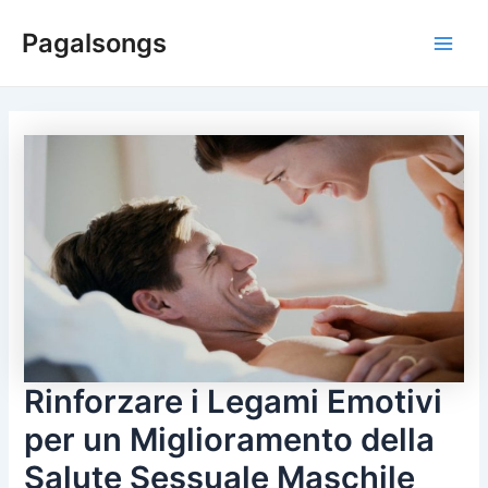
Skip
Pagalsongs
to
Main
content
Men
Rinforzare i Legami Emotivi
per un Miglioramento della
Salute Sessuale Maschile