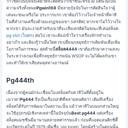
ว่าโชคเป็นปัจจัยเดียวที่จะตัดสินว่าเขาชนะหรือไม่ แต่นี่ไม่เป็น
ความจริงทั้งหมด
Pgwin168
มีหลายปัจจัยในการตัดสินใจว่าผู้
เล่นจะชนะหรือไม่ ประการแรก เขาต้องไว้วางใจเจ้าหน้าที่คาสิ
โนที่ทำงานเครื่องด้วยมงกุฎของเขา (เครดิต) หากเขาไม่ไว้วางใจ
พวกเขา มันจะง่ายสำหรับเขาที่จะเสียเครดิตในขณะที่เล่นสล็อต
pg slot เว็บตรง
ต่อไป เขาจะต้องเข้าใจว่าเครื่องจักรทำงาน
อย่างไร และต้องรู้ว่าเมื่อใดควรเปลี่ยนกลยุทธ์การเดิมพันเพื่อเพิ่ม
โอกาสในการชนะ สุดท้ายนี้
สล็อต4444
เขาต้องรักษาความสงบ
ในระหว่างเกมเพื่อที่กลยุทธ์การพนัน WSOP จะไม่ได้ผลกับเขา
และทำให้เขาเสียสมดุลทางอารมณ์
Pg444th
เนื่องจากผู้คนมักจะเชื่อมโยงสล็อตกับคาสิโนที่ตั้งอยู่ใน
เนวาดา
Pg444
จึงเป็นเรื่องปกติที่หลายคนคิดว่า เดิมทีเครื่อง
สล็อตได้รับการพัฒนาในสถานะนั้น แม้ว่าคาสิโนบนบกส่วนใหญ่
จะใช้อุปกรณ์เชิงกลเหล่านี้ในปัจจุบัน
Best pg444
แต่เครื่อง
สล็อตแมชชีนมีมานานหลายทศวรรษแล้ว ก่อนที่แอตแลนติกซิตี้
จะเปิดประตูในปี 1979 เดิมชื่อ ‘vig lopen’ โดยผู้สร้างในตอนนั้น