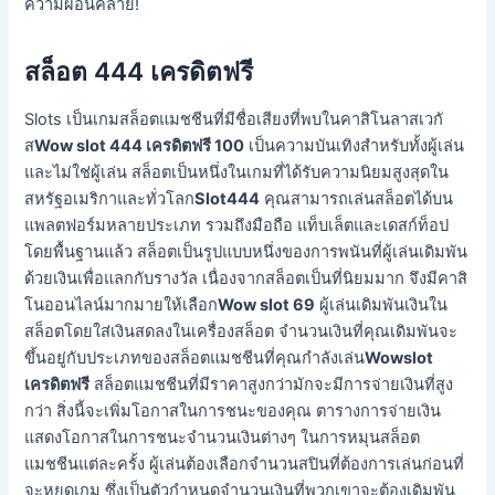
ความผ่อนคลาย!
สล็อต 444 เครดิตฟรี
Slots เป็นเกมสล็อตแมชชีนที่มีชื่อเสียงที่พบในคาสิโนลาสเวกั
ส
Wow slot 444 เครดิตฟรี 100
เป็นความบันเทิงสำหรับทั้งผู้เล่น
และไม่ใช่ผู้เล่น สล็อตเป็นหนึ่งในเกมที่ได้รับความนิยมสูงสุดใน
สหรัฐอเมริกาและทั่วโลก
Slot444
คุณสามารถเล่นสล็อตได้บน
แพลตฟอร์มหลายประเภท รวมถึงมือถือ แท็บเล็ตและเดสก์ท็อป
โดยพื้นฐานแล้ว สล็อตเป็นรูปแบบหนึ่งของการพนันที่ผู้เล่นเดิมพัน
ด้วยเงินเพื่อแลกกับรางวัล เนื่องจากสล็อตเป็นที่นิยมมาก จึงมีคาสิ
โนออนไลน์มากมายให้เลือก
Wow slot 69
ผู้เล่นเดิมพันเงินใน
สล็อตโดยใส่เงินสดลงในเครื่องสล็อต จำนวนเงินที่คุณเดิมพันจะ
ขึ้นอยู่กับประเภทของสล็อตแมชชีนที่คุณกำลังเล่น
Wowslot
เครดิตฟรี
สล็อตแมชชีนที่มีราคาสูงกว่ามักจะมีการจ่ายเงินที่สูง
กว่า สิ่งนี้จะเพิ่มโอกาสในการชนะของคุณ ตารางการจ่ายเงิน
แสดงโอกาสในการชนะจำนวนเงินต่างๆ ในการหมุนสล็อต
แมชชีนแต่ละครั้ง ผู้เล่นต้องเลือกจำนวนสปินที่ต้องการเล่นก่อนที่
จะหยุดเกม ซึ่งเป็นตัวกำหนดจำนวนเงินที่พวกเขาจะต้องเดิมพัน