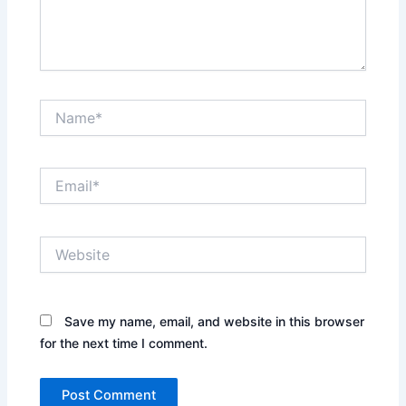
Name*
Email*
Website
Save my name, email, and website in this browser
for the next time I comment.