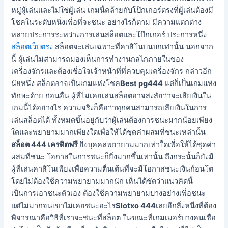
หมู่ผู้เล่นและไม่ใช่ผู้เล่น เกมนี้คล้ายกับโป๊กเกอร์ตรงที่ผู้เล่นต้องมี
โชคในระดับหนึ่งเพื่อที่จะชนะ อย่างไรก็ตาม มีความแตกต่าง
หลายประการระหว่างการเล่นสล็อตและโป๊กเกอร์ ประการหนึ่ง
สล็อตเว็บตรง
สล็อตจะเล่นเฉพาะที่คาสิโนบนบกเท่านั้น นอกจาก
นี้ ผู้เล่นไม่สามารถมองเห็นการทำงานกลไกภายในของ
เครื่องจักรและต้องเชื่อใจเจ้าหน้าที่ที่ควบคุมเครื่องจักร กล่าวอีก
นัยหนึ่ง สล็อตอาจเป็นเกมแห่งโชค
Best pg444
แต่ก็เป็นเกมแห่ง
ทักษะด้วย ก่อนอื่น ผู้ที่ไม่เคยเล่นสล็อตอาจสงสัยว่าจะเสียเงินใน
เกมนี้ได้อย่างไร ความจริงก็คือว่าทุกคนสามารถเสียเงินในการ
เล่นสล็อตได้ ทั้งหมดขึ้นอยู่กับว่าผู้เล่นต้องการชนะมากน้อยเพียง
ใดและพยายามมากเพียงใดเพื่อให้ได้ชุดค่าผสมที่ชนะเหล่านั้น
สล็อต 444 เครดิตฟรี
ยิ่งบุคคลพยายามมากเท่าใดเพื่อให้ได้ชุดค่า
ผสมที่ชนะ โอกาสในการชนะก็ยิ่งมากขึ้นเท่านั้น ถึงกระนั้นก็ยังมี
ผู้ที่เล่นคาสิโนเพียงเพื่อความตื่นเต้นที่จะมีโอกาสชนะเงินก้อนโต
โดยไม่ต้องใช้ความพยายามมากนัก เห็นได้ชัดว่าแนวคิดนี้
เป็นการเอาชนะตัวเอง ต้องใช้ความพยายามบางอย่างเพื่อชนะ
แต่ไม่มากจนเขาไม่เคยชนะอะไร
Slotxo 444
เลยอีกสิ่งหนึ่งที่ต้อง
พิจารณาคือวิธีที่เราจะชนะที่สล็อต ในขณะที่เกมเมอร์บางคนเชื่อ