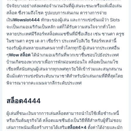
ปัจจัยบางอย่างส่งผลต่อจำนวนเงินที่ผู้เล่นจะชนะหรือแพ้เมื่อเล่น
สล็อต ซึ่งรวมถึงโชค รูปแบบการเล่นเกม ตารางการจ่าย
เงิน
Wowslot444
ทักษะของผู้เล่น และการแข่งขันแม้ว่า Slots
จะเป็นเกมอเมริกันเป็นหลัก แต่ก็ได้รับความสนใจจากทั่วโลก
หลายประเทศมีรีสอร์ทสล็อตแมชชีนที่มีชื่อเสียง เช่น ซานตา ครูซ
ในซานตา ครูซ เด ลา เซียร์รา ประเทศโบลิเวีย รีสอร์ทเหล่านี้
รองรับผู้เล่นหลายแสนคนจากทั่วโลกทุกปี ผู้เล่นจากประเทศอื่น
ๆ
Wow สล็อต
ได้นำเกมอเมริกันที่พวกเขาชื่นชอบไปยังประเทศ
บ้านเกิดของพวกเขาเพื่อการพักผ่อนหย่อนใจ สล็อตเป็นเกมโซ
เชียลที่สนับสนุนผู้เล่นจากทุกเพศทุกวัยให้เข้าร่วมและสนุกสนาน
มีแม้แต่การแข่งขันระดับนานาชาติสำหรับนักเล่นเกมที่ดีที่สุดโดย
พิจารณาจากคะแนนจากลีกระดับประเทศ
สล็อต4444
ผู้เล่นที่ชนะเงินจากการเล่นสล็อตสามารถนำไปใช้เพื่อชำระหนี้
หรือเริ่มต้นธุรกิจได้ สล็อตแมชชีนยังเป็นวิธีที่ดีสำหรับผู้ที่ไม่ชอบ
เล่นการพนันเพื่อสร้างรายได้เสริม
สล็อต4×4
ตั้งค่าได้ง่ายและมัก