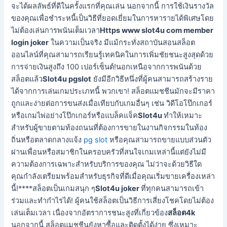
จะได้ผลลัพธ์ที่ดีในครั้งแรกที่คุณเล่น นอกจากนี้ การใช้เงินรางวัล
ของคุณเพื่อชำระหนี้เป็นวิธีที่ยอดเยี่ยมในการหารายได้พิเศษโดย
ไม่ต้องเล่นการพนันเต็มเวลา
Https www slot4u com member
login joker
ในความเป็นจริง มีแม้กระทั่งสถาบันสอนสล็อต
ออนไลน์ที่คุณสามารถเรียนรู้เทคนิคในการเพิ่มชัยชนะสูงสุดด้วย
การจ่ายเงินสูงถึง 100 เปอร์เซ็นต์!นอกเหนือจากการพนันด้วย
สล็อตแล้ว
Slot4u pgslot
ยังมีอีกวิธีหนึ่งที่ผู้คนสามารถสร้างราย
ได้จากการเล่นเกมประเภทนี้ พวกเขา! สล็อตแมชชีนมักจะมีราคา
ถูกและง่ายต่อการขนส่งเมื่อเทียบกับเกมอื่นๆ เช่น วิดีโอโป๊กเกอร์
หรือเกมไพ่อย่างโป๊กเกอร์หรือแบล็คแจ็ค
Slot4u
ทำให้เหมาะ
สำหรับผู้ขายตามท้องถนนที่ต้องการขายในงานกิจกรรมในท้อง
ถิ่นหรือตลาดกลางแจ้ง
pg slot
หรือคุณสามารถขายแบบส่วนตัว
ผ่านเพื่อนหรือสมาชิกในครอบครัวที่สนใจเกมเหล่านี้แต่ยังไม่มี
ความต้องการเฉพาะสำหรับบริการของคุณ ไม่ว่าจะด้วยวิธีใด
คุณกำลังเตรียมพร้อมสำหรับธุรกิจที่ดีเมื่อคุณเริ่มขายเครื่องเหล่า
นี้!****สล็อตเป็นเกมสนุก ๆ
Slot4u joker
ที่ทุกคนสามารถเข้า
ร่วมและทำกำไรได้! ผู้คนใช้สล็อตเป็นวิธีการเสี่ยงโชคโดยไม่ต้อง
เล่นเต็มเวลา เนื่องจากอัตราการชนะสูงที่เกี่ยวข้อง
สล็อต4k
นอกจากนี้ สล็อตแมชชีนยังหาซื้อและติดตั้งได้ง่าย ซึ่งเหมาะ