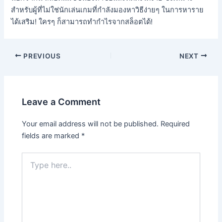
สำหรับผู้ที่ไม่ใช่นักเล่นเกมที่กำลังมองหาวิธีง่ายๆ ในการหาราย
ได้เสริม! ใครๆ ก็สามารถทำกำไรจากสล็อตได้!
Post
PREVIOUS
NEXT
navigation
Leave a Comment
Your email address will not be published.
Required
fields are marked
*
Type
here..