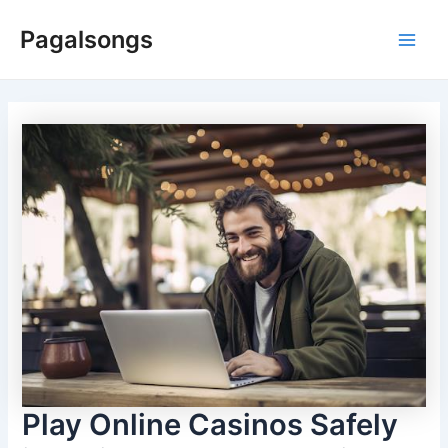
Skip
Pagalsongs
to
Main
content
Men
Play Online Casinos Safely